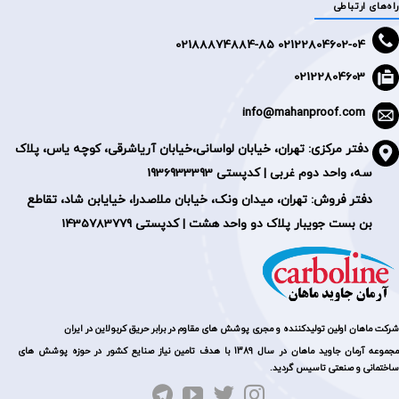
راه‌های ارتباطی
2188874884-85
02122804602-04 0
02122804603
info@mahanproof.com
دفتر مرکزی:
تهران، خیابان لواسانی،خیابان آریاشرقی، کوچه یاس، پلاک
سه، واحد دوم غربی | کدپستی 1936933393
دفتر فروش: تهران، میدان ونک، خیابان ملاصدرا، خیایابن شاد، تقاطع
بن بست جویبار پلاک دو واحد هشت | کدپستی 1435783779
شرکت ماهان اولین تولیدکننده و مجری پوشش های مقاوم در برابر حریق کربولاین در ایران
مجموعه آرمان جاوید ماهان در سال 1389 با هدف تامین نیاز صنایع کشور در حوزه پوشش های
ساختمانی و صنعتی تاسیس گردید.