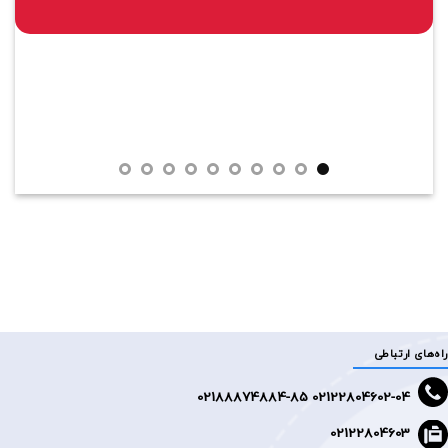
راه‌های ارتباطی
2188874884-85
02122804602-04 0
02122804603