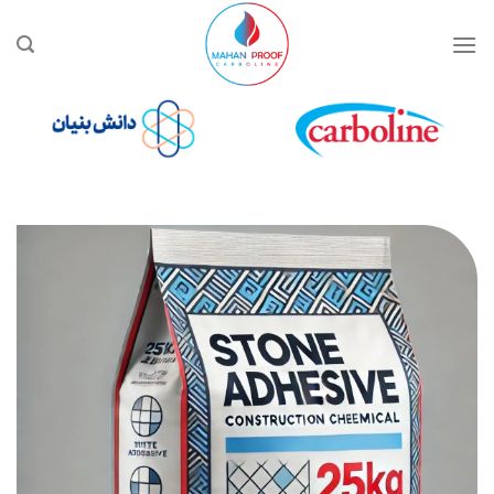
Ski
t
conten