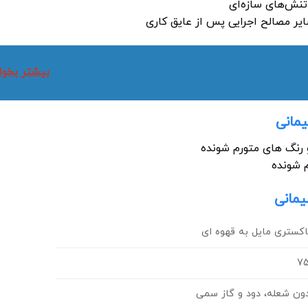
نش‌های سازه‌ای
ایر مصالح اجرایی پس از عایق کاری
بیشتر بخوا
مانی
 رنگ های متورم شونده
 شونده
مانی
کستری مایل به قهوه ای
7
ون شعله، دود و گاز سمی