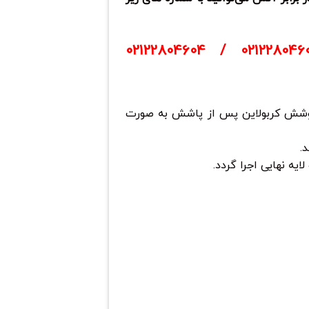
02122804604
/
021228046
پوشش کربولاین پس از پاشش به صورت
.
یه نهایی اجرا گردد.