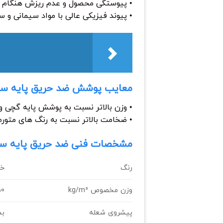
• پیوستگی محصول و عدم ریزش هنگام ت
• پیوند فیزیکی عالی با مواد سیمانی و س
معایب پوشش ضد حریق پایه سی
• وزن بالاتر نسبت به پوشش پایه گچی و
• ضخامت بالاتر نسبت به رنگ های متورم
مشخصات فنی ضد حریق پایه سی
رنگ
خا
وزن مخصوص kg/m³
50
پیشروی شعله
بد