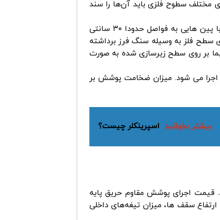
ی مختلف سطوح فلزی باید آن‌ها را سند
دمای محل اجرا باید ما حداقل ۵ درجه سانتیگراد باشد. برای زیر سازی محصول Carboline باید اتصال مش با پین هایی به فواصل حدودا ۳۰ سانتی
ی سطح فلز به وسیله سنگ فرز برداشته
رعکس محصولات مشابه بازار نیازی به اجرای پرایمر نبوده و محصول Carboline مستقیما بر روی سطح زیرسازی شده به صورت
اجرا می شود. میزان ضخامت پوشش بر
بیشتر بخوانید
اسپرینکلر چیست؟
د. قیمت اجرای پوشش مقاوم حریق پایه
ارتفاع سقف ها، میزان تیغه‌های داخلی