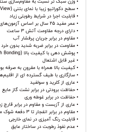
• وزن سبک تر نسبت به مقاوم‌سازی سنت
• سطح دکوراتیو زیبا با نمای بتنی (Concrete View)
• قابلیت اجرا در شرایط رطوبتی زیاد
• عمر مفید 25 سال بر اساس آزمون‌های ماندگاری
• دارای درجه مقاومت آتش 3 ساعت
• مقاوم در برابر جریان پرفشار آب
• مقاومت در برابر ضربه شدید بدون خرد
• پوشش دهی با کیفیت بالا (High Bonding)
• غیر قابل اشتعال
• کیفیت بالا همراه با مقرون به صرفه بو
• سازگاری با طیف گسترده ای از اقلیم‌ه
• عاری از کلرید و سولفید
• حفاظت برودتی در برابر نشت گاز مایع
• حفاظت در برابر غوطه وری
• عاری از آزبست و مقاوم در برابر قارچ ز
• مقاوم در برابر انفجار تا 3 دفعه شوک محیطی
• قابلیت رنگ آمیزی در نمای خارجی
• عدم نفوذ رطوبت در ساختار عایق