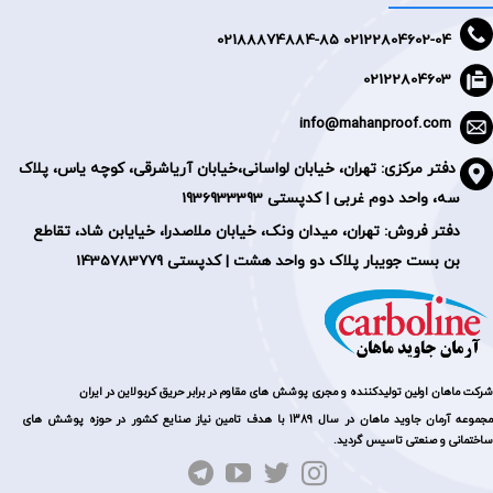
2188874884-85
02122804602-04 0
02122804603
info@mahanproof.com
دفتر مرکزی:
تهران، خیابان لواسانی،خیابان آریاشرقی، کوچه یاس، پلاک
سه، واحد دوم غربی | کدپستی 1936933393
دفتر فروش: تهران، میدان ونک، خیابان ملاصدرا، خیایابن شاد، تقاطع
بن بست جویبار پلاک دو واحد هشت | کدپستی 1435783779
شرکت ماهان اولین تولیدکننده و مجری پوشش های مقاوم در برابر حریق کربولاین در ایران
مجموعه آرمان جاوید ماهان در سال 1389 با هدف تامین نیاز صنایع کشور در حوزه پوشش های
ساختمانی و صنعتی تاسیس گردید.