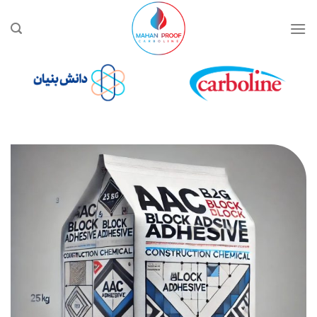
Ski
t
conten