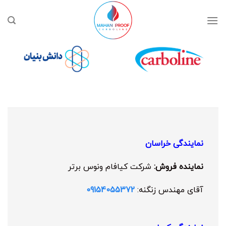
Ski
t
conten
نمایندگی خراسان
نماینده فروش:
شرکت کیافام ونوس برتر
آقای مهندس زنگنه:
09154055372