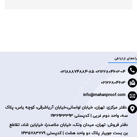
راه‌های ارتباطی
2188874884-85
02122804602-04 0
02122804603
info@mahanproof.com
دفتر مرکزی:
تهران، خیابان لواسانی،خیابان آریاشرقی، کوچه یاس، پلاک
سه، واحد دوم غربی | کدپستی 1936933393
دفتر فروش: تهران، میدان ونک، خیابان ملاصدرا، خیایابن شاد، تقاطع
بن بست جویبار پلاک دو واحد هشت | کدپستی 1435783779