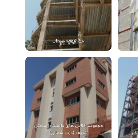
برج پریما نیاوران
مجموعه کلاس های دانشکاه صنعتی
کار
شریف (درب شمالی)