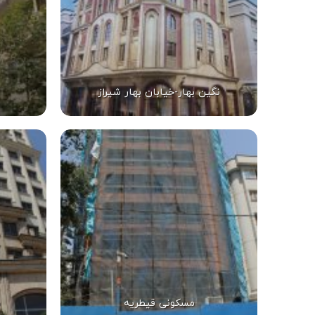
نگین بهار-خیابان بهار شیراز
مسکونی قیطریه
س