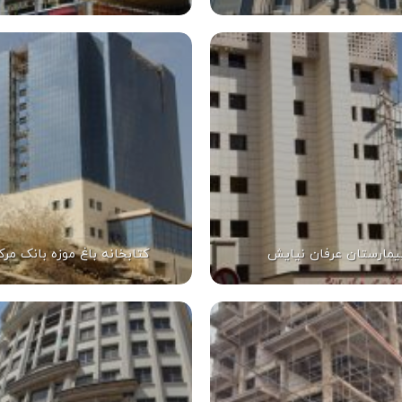
یمارستان عرفان نیایش
کتابخانه باغ موزه بانک مرک