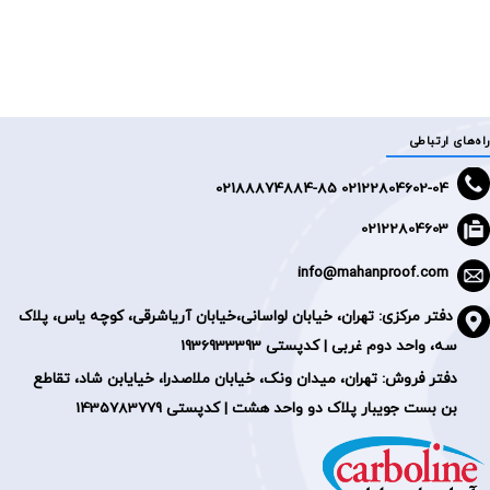
راه‌های ارتباطی
2188874884-85
02122804602-04 0
02122804603
info@mahanproof.com
دفتر مرکزی:
تهران، خیابان لواسانی،خیابان آریاشرقی، کوچه یاس، پلاک
سه، واحد دوم غربی | کدپستی 1936933393
دفتر فروش: تهران، میدان ونک، خیابان ملاصدرا، خیایابن شاد، تقاطع
بن بست جویبار پلاک دو واحد هشت | کدپستی 1435783779