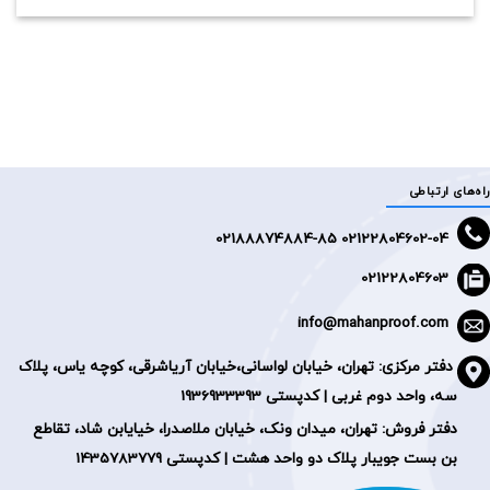
راه‌های ارتباطی
2188874884-85
02122804602-04 0
02122804603
info@mahanproof.com
دفتر مرکزی:
تهران، خیابان لواسانی،خیابان آریاشرقی، کوچه یاس، پلاک
سه، واحد دوم غربی | کدپستی 1936933393
دفتر فروش: تهران، میدان ونک، خیابان ملاصدرا، خیایابن شاد، تقاطع
بن بست جویبار پلاک دو واحد هشت | کدپستی 1435783779