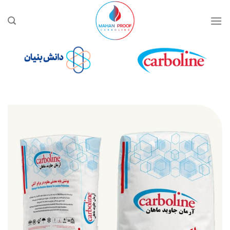
Ski
t
conten