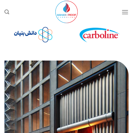
Ski
t
conten