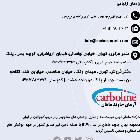
راه‌های ارتباطی
2188874884-85
02122804602-04 0
02122804603
info@mahanproof.com
دفتر مرکزی:
تهران، خیابان لواسانی،خیابان آریاشرقی، کوچه یاس، پلاک
سه، واحد دوم غربی | کدپستی 1936933393
دفتر فروش: تهران، میدان ونک، خیابان ملاصدرا، خیایابن شاد، تقاطع
بن بست جویبار پلاک دو واحد هشت | کدپستی 1435783779
شرکت ماهان اولین تولیدکننده و مجری پوشش های مقاوم در برابر حریق کربولاین در ایران
مجموعه آرمان جاوید ماهان در سال 1389 با هدف تامین نیاز صنایع کشور در حوزه پوشش های
ساختمانی و صنعتی تاسیس گردید.