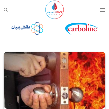
Ski
t
conten